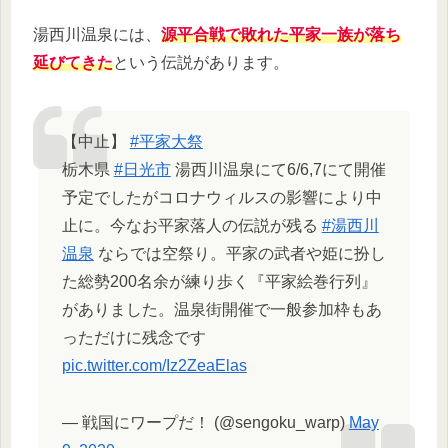
湯西川温泉には、
源平合戦で敗れた平家一族が落ち
延びてきた
という伝説があります。
【中止】
#平家大祭
栃木県
#日光市
湯西川温泉にて6/6,7にて開催
予定でしたがコロナウィルスの影響により中
止に。今なお平家落人の伝説が残る
#湯西川
温泉
ならでは空祭り。平家の武者や姫に扮し
た総勢200名余が練り歩く『平家絵巻行列』
がありました。温泉街開催で一般参加枠もあ
っただけに残念です
pic.twitter.com/Iz2ZeaElas
— 戦国にワープだ！ (@sengoku_warp)
May