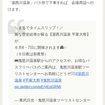
「湯西川温泉」バス停で下車すれば、会場周辺へ行
けます。
＼まるでタイムスリップ！／
雅な歴史絵巻が蘇る【湯西川温泉 平家大祭】
が、
６月6・7日に開催されます🏯✨
（６日夜は前夜祭）
🚌鬼怒川温泉駅からのアクセスや、お得なバ
スフリーパスのご案内は、鬼怒川温泉駅ツー
リストセンターへお気軽にどうぞ💁‍♀️
#湯西川
温泉
#平家大祭
#鬼怒川温泉
pic.twitter.com/pEryEqGRMr
— 東武日光・鬼怒川温泉ツーリストセンター