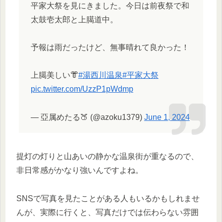
平家大祭を見にきました。今日は前夜祭で和
太鼓壱太郎と上臈道中。
予報は雨だったけど、無事晴れて良かった！
上臈美しい👘
#湯西川温泉
#平家大祭
pic.twitter.com/UzzP1pWdmp
— 亞属めたる🍑 (@azoku1379)
June 1, 2024
提灯の灯りと山あいの静かな温泉街が重なるので、
非日常感がかなり強いんですよね。
SNSで写真を見たことがある人もいるかもしれませ
んが、実際に行くと、写真だけでは伝わらない雰囲