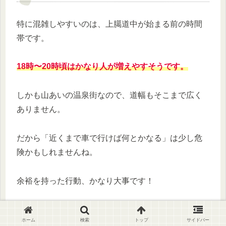
特に混雑しやすいのは、上臈道中が始まる前の時間
帯です。
18時〜20時頃はかなり人が増えやすそうです。
しかも山あいの温泉街なので、道幅もそこまで広く
ありません。
だから「近くまで車で行けば何とかなる」は少し危
険かもしれませんね。
余裕を持った行動、かなり大事です！
ホーム
検索
トップ
サイドバー
電車＋バス移動の方がラクな場合も