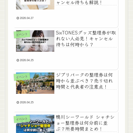
ャンセル待ちも解説！
2026.04.27
SixTONESグッズ整理券が取
イベント
れない人必見！キャンセル
待ちは何時から？
2026.04.25
ジブリパークの整理券は何
イベント
時から並ぶべき？売り切れ
時間と代表者の注意点！
2026.04.25
鴨川シーワールド シャチシ
イベント
ョー整理券は何分前に並
ぶ？所要時間まとめ！